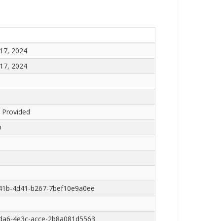
17, 2024
17, 2024
 Provided
o
c41b-4d41-b267-7bef10e9a0ee
bda6-4e3c-acce-2b8a081d5563