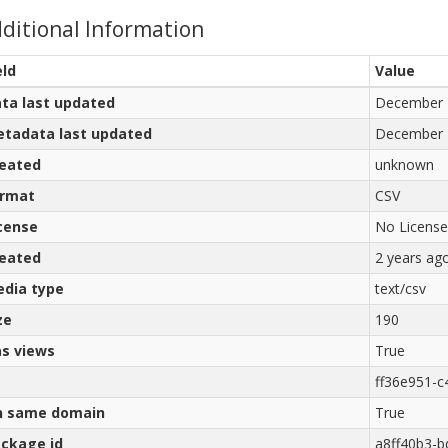
ditional Information
eld
Value
ta last updated
December 
tadata last updated
December 
eated
unknown
ormat
CSV
cense
No License
eated
2 years ag
dia type
text/csv
ze
190
s views
True
ff36e951-
n same domain
True
ckage id
a8ff40b3-