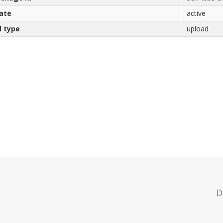
ate
active
l type
upload
D