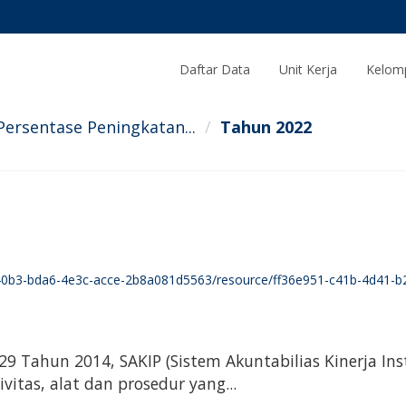
Daftar Data
Unit Kerja
Kelom
Persentase Peningkatan...
Tahun 2022
2b8a081d5563/resource/ff36e951-c41b-4d41-b267-7bef10e9a0ee/download/3_16.6.1.b_persentase_peningka
29 Tahun 2014, SAKIP (Sistem Akuntabilias Kinerja I
vitas, alat dan prosedur yang...