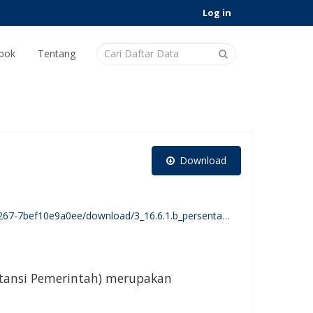
Log in
pok
Tentang
Download
tan_sistem_akuntabilitas__kinerja_pemerintah_sakipkementerian_lemb.csv
nstansi Pemerintah) merupakan