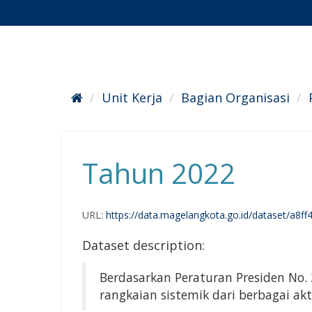
Skip
to
content
Unit Kerja
Bagian Organisasi
Tahun 2022
URL:
https://data.magelangkota.go.id/dataset/a8ff40b3-bda6-4e3c-acce-
Dataset description:
Berdasarkan Peraturan Presiden No. 
rangkaian sistemik dari berbagai akti